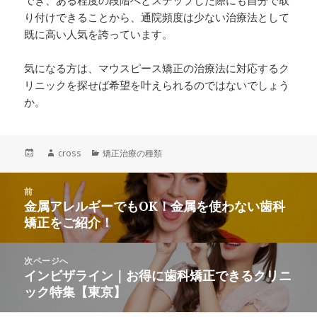
でき、ある程度の段階へとステップした際にも自分で取
り付けできることから、通院頻度は少ない治療法として
既に高い人気を誇っています。
気になる方は、マウスピース矯正の治療法に対応するク
リニックを探せば希望を叶えられるのではないでしょう
か。
投
作
cross
カ
矯正治療の種類
稿
成
テ
日:
者
ゴ
投
前
リ
稿
金属アレルギーでもOK！金属を使わない歯科
ー
前
ナ
矯正をご紹介！
の
ビ
投
ゲ
稿:
次ページへ
ー
インビザライン｜お得に歯科矯正できるクリニ
次
シ
ック特集【東京】
の
ョ
投