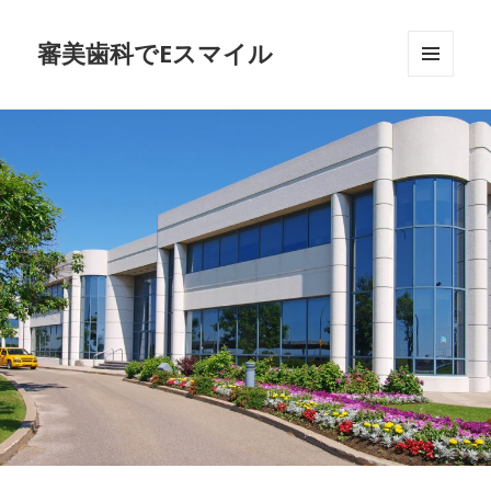
審美歯科でEスマイル
メニュ
ーとウ
ィジェ
ット