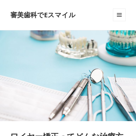
審美歯科でEスマイル
メニュ
ーとウ
ィジェ
ット