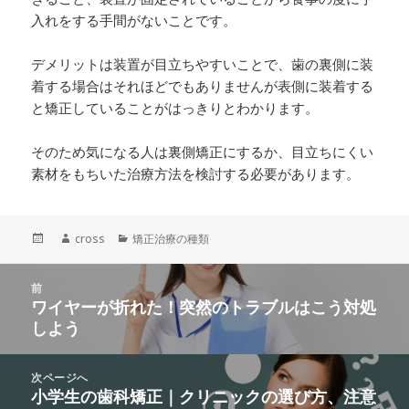
入れをする手間がないことです。
デメリットは装置が目立ちやすいことで、歯の裏側に装
着する場合はそれほどでもありませんが表側に装着する
と矯正していることがはっきりとわかります。
そのため気になる人は裏側矯正にするか、目立ちにくい
素材をもちいた治療方法を検討する必要があります。
投
作
cross
カ
矯正治療の種類
稿
成
テ
日:
者
ゴ
投
前
リ
稿
ワイヤーが折れた！突然のトラブルはこう対処
ー
前
ナ
しよう
の
ビ
投
ゲ
稿:
次ページへ
ー
小学生の歯科矯正｜クリニックの選び方、注意
次
シ