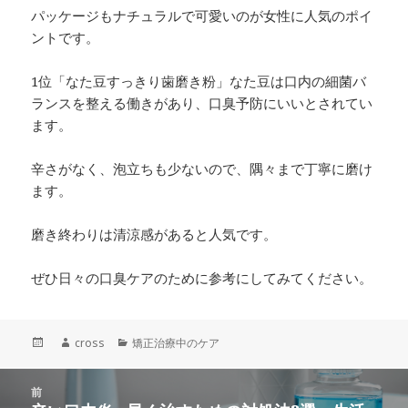
パッケージもナチュラルで可愛いのが女性に人気のポイ
ントです。
1位「なた豆すっきり歯磨き粉」なた豆は口内の細菌バ
ランスを整える働きがあり、口臭予防にいいとされてい
ます。
辛さがなく、泡立ちも少ないので、隅々まで丁寧に磨け
ます。
磨き終わりは清涼感があると人気です。
ぜひ日々の口臭ケアのために参考にしてみてください。
投
作
cross
カ
矯正治療中のケア
稿
成
テ
日:
者
ゴ
投
前
リ
稿