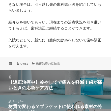
きない場合は、引っ越し先の歯科矯正医を紹介していも
らいましょう。
紹介状を書いてもらい、現在までの治療状況を引き継い
でもらえば、歯科矯正は継続することができます。
入院などして、新たに口腔内の診察をしないで歯科矯正
を行えます。
投
作
cross
カ
矯正治療の豆知識
稿
成
テ
日:
者
ゴ
投
前
リ
稿
【矯正治療中】冷やしてで痛みを軽減！歯が痛
ー
前
ナ
いときの応急ケア方法
の
ビ
投
ゲ
稿:
次ページへ
ー
材質で変わる？ブラケットに使われる素材の特
次
シ