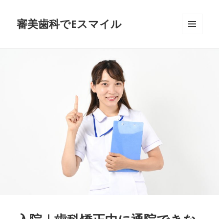
審美歯科でEスマイル
メニュ
ーとウ
ィジェ
ット