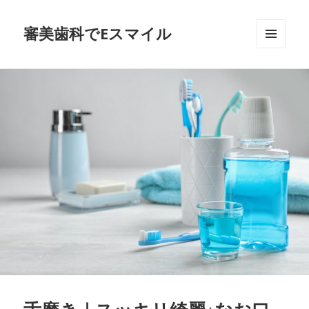
審美歯科でEスマイル
メニュ
ーとウ
ィジェ
ット