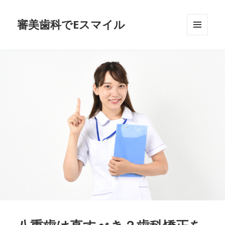
審美歯科でEスマイル
メニュ
ーとウ
ィジェ
ット